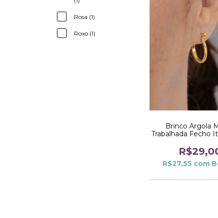
(1)
Rosa (1)
Roxo (1)
Brinco Argola 
Trabalhada Fecho It
Dourado
R$29,0
R$27,55
com
B