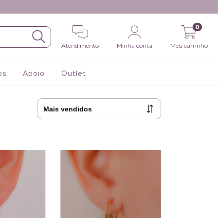
0
Atendimento
Minha conta
Meu carrinho
os
Apoio
Outlet