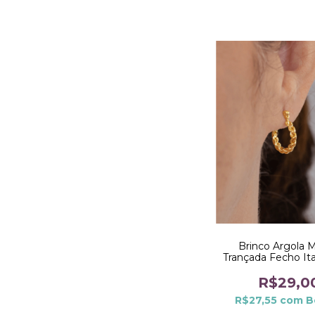
Brinco Argola 
Trançada Fecho Ita
Dourado
R$29,0
R$27,55
com
B