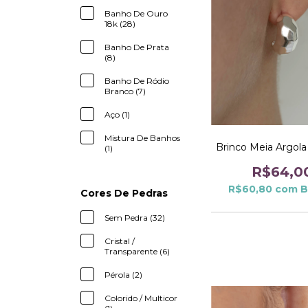
Banho De Ouro
18k (28)
Banho De Prata
(8)
Banho De Ródio
Branco (7)
Aço (1)
Mistura De Banhos
Brinco Meia Argola
(1)
R$64,0
R$60,80
com
B
Cores De Pedras
Sem Pedra (32)
Cristal /
Transparente (6)
Pérola (2)
Colorido / Multicor