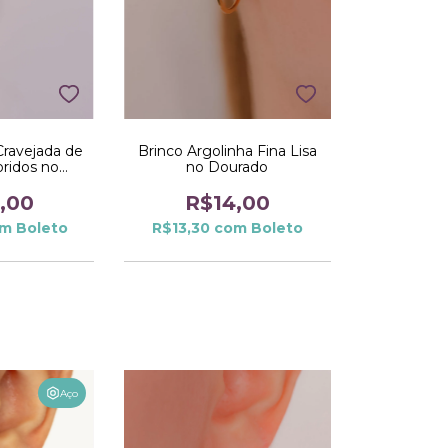
Cravejada de
Brinco Argolinha Fina Lisa
oridos no
no Dourado
ado
,00
R$14,00
om
Boleto
R$13,30
com
Boleto
Aço