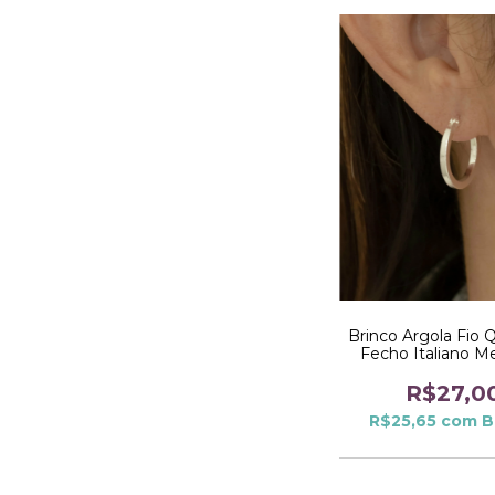
Brinco Argola Fio 
Fecho Italiano M
Prata
R$27,0
R$25,65
com
B