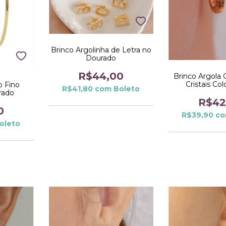
Brinco Argolinha de Letra no
Dourado
R$44,00
Brinco Argola 
Cristais Col
o Fino
R$41,80
com
Boleto
Dour
rado
R$42
0
R$39,90
c
oleto