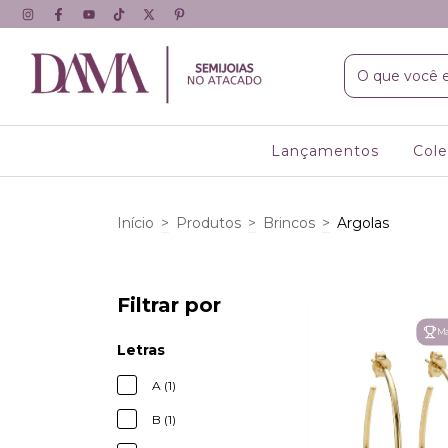
Lançamentos
Col
Início
>
Produtos
>
Brincos
>
Argolas
Filtrar por
Ma
Letras
A (1)
B (1)