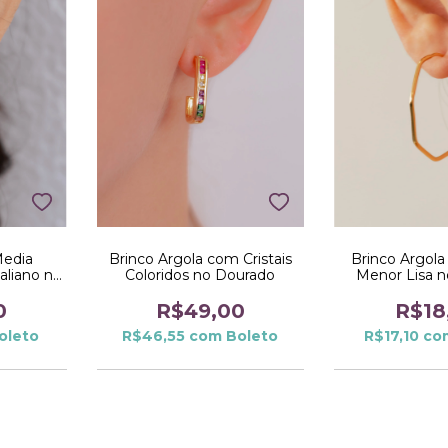
Media
Brinco Argola com Cristais
Brinco Argol
aliano no
Coloridos no Dourado
Menor Lisa 
0
R$49,00
R$18
oleto
R$46,55
com
Boleto
R$17,10
co