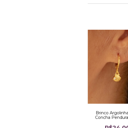
Brinco Argolin
Concha Pendura
Dourado
R$24,0