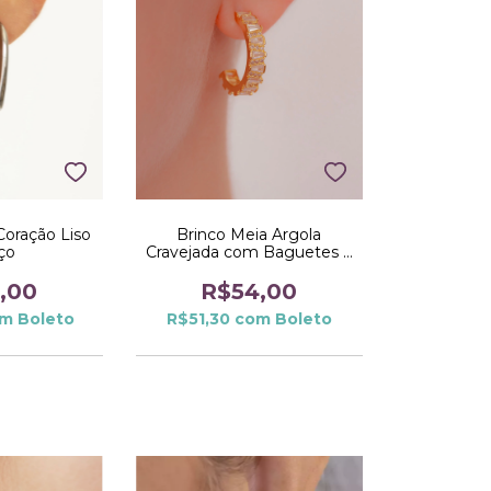
Coração Liso
Brinco Meia Argola
ço
Cravejada com Baguetes e
Microzirconias no Dourado
,00
R$54,00
om
Boleto
R$51,30
com
Boleto