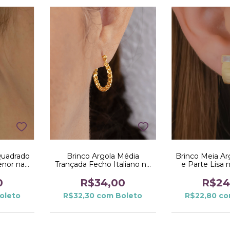
Quadrado
Brinco Argola Média
Brinco Meia Ar
enor na
Trançada Fecho Italiano no
e Parte Lisa
Dourado
0
R$34,00
R$24
oleto
R$32,30
com
Boleto
R$22,80
c