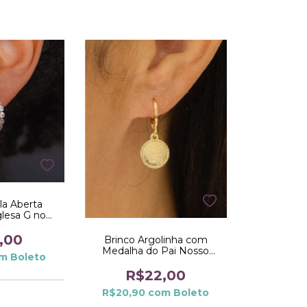
la Aberta
glesa G no
ranco
,00
Brinco Argolinha com
Medalha do Pai Nosso
m
Boleto
Pendurada no Dourado
R$22,00
R$20,90
com
Boleto