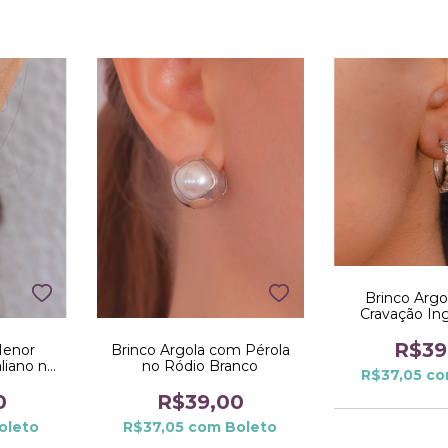
Brinco Argo
Cravação In
Ródio B
R$39
Menor
Brinco Argola com Pérola
liano no
no Ródio Branco
R$37,05
co
0
R$39,00
oleto
R$37,05
com
Boleto