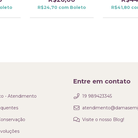
oleto
R$24,70
com
Boleto
R$41,80
co
Entre em contato
co - Atendimento
19 989423345
equentes
atendimento@damasemijo
 Conservação
Visite o nosso Blog!
evoluções