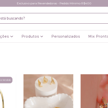
Exclusivo para Revendedoras - Pedido Mínimo R$400
eções
Produtos
Personalizados
Mix Pront
is Vendido