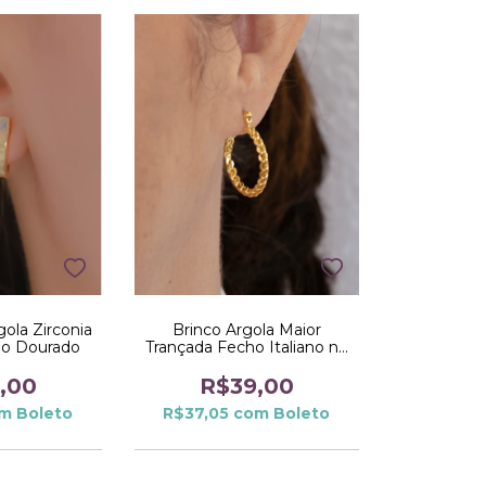
gola Zirconia
Brinco Argola Maior
 no Dourado
Trançada Fecho Italiano no
Dourado
,00
R$39,00
om
Boleto
R$37,05
com
Boleto