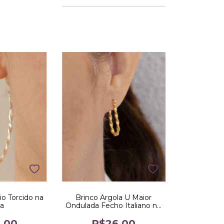
io Torcido na
Brinco Argola U Maior
ta
Ondulada Fecho Italiano no
Dourado
,00
R$26,00