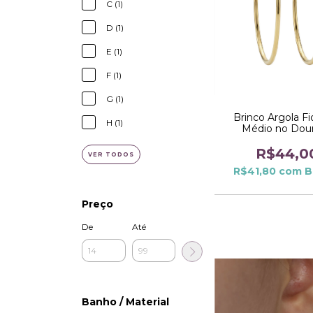
C (1)
D (1)
E (1)
F (1)
G (1)
Brinco Argola Fi
H (1)
Médio no Dou
R$44,0
VER TODOS
R$41,80
com
B
Preço
De
Até
Banho / Material