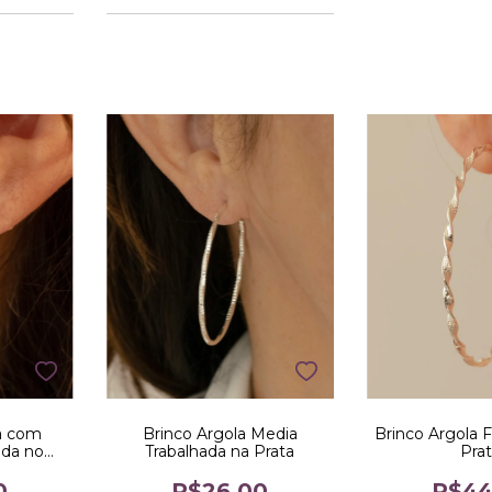
ha com
Brinco Argola Media
Brinco Argola F
da no
Trabalhada na Prata
Pra
0
R$26,00
R$44