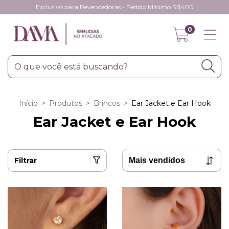
Exclusivo para Revendedoras - Pedido Mínimo R$400
0
Início
>
Produtos
>
Brincos
>
Ear Jacket e Ear Hook
Ear Jacket e Ear Hook
Filtrar