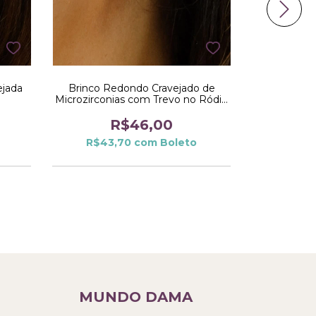
ejada
Brinco Redondo Cravejado de
Brinco Ret
Microzirconias com Trevo no Ródio
Argola O
Branco
R$46,00
R$43,70
com
Boleto
R$65
MUNDO DAMA