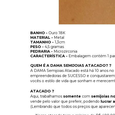
BANHO -
Ouro 18K
MATERIAL -
Metal
TAMANHO -
1,3cm
PESO -
4,5 gramas
PEDRARIA -
Microzirconia
CARACTERÍSTICA -
Embalagem contém 1 par 
QUEM É A DAMA SEMIJOIAS ATACADO? ?
A DAMA Semijoias Atacado está há 10 anos no 
empreendedoras de SUCESSO e conquistarem sua
vocês o estilo de vida que sonham e merecem
ATACADO ?
Aqui, trabalhamos
somente
com
semijoias n
vende pelo valor que preferir, podendo
lucrar 
(Lembrando que todos os preços que aparecem a