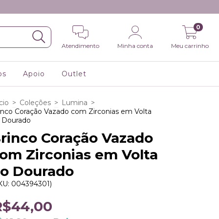
0
Atendimento
Minha conta
Meu carrinho
os
Apoio
Outlet
cio
>
Coleções
>
Lumina
>
inco Coração Vazado com Zirconias em Volta
 Dourado
rinco Coração Vazado
om Zirconias em Volta
o Dourado
KU:
004394301
)
R$44,00