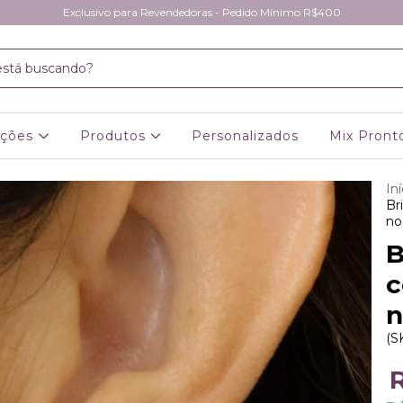
Exclusivo para Revendedoras - Pedido Mínimo R$400
eções
Produtos
Personalizados
Mix Pront
Iní
Br
no
B
c
n
(S