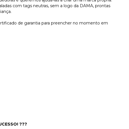
edoras e queremos ajudá-las a criar uma marca própria.
baladas com tags neutras, sem a logo da DAMA, prontas
iança.
certificado de garantia para preencher no momento em
SUCESSO! ???