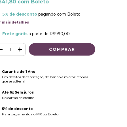
$41,80
com
Boleto
5% de desconto
pagando com Boleto
r mais detalhes
Frete grátis
a partir de
R$990,00
Garantia de 1 Ano
Em defeitos de fabricação, do banho e microzirconias
que se soltem!
Até 6x Sem juros
No cartão de crédito
5% de desconto
Para pagamento no PIX ou Boleto