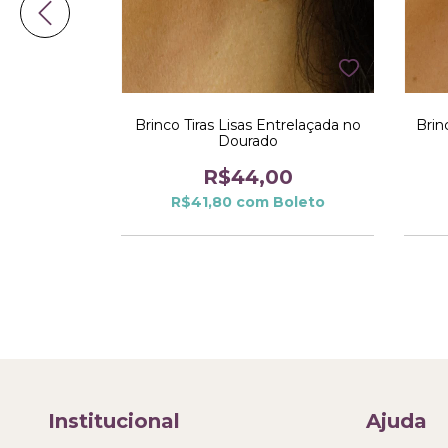
 e Cravejada
Brinco Tiras Lisas Entrelaçada no
Brin
o
Dourado
0
R$44,00
oleto
R$41,80
com
Boleto
Institucional
Ajuda