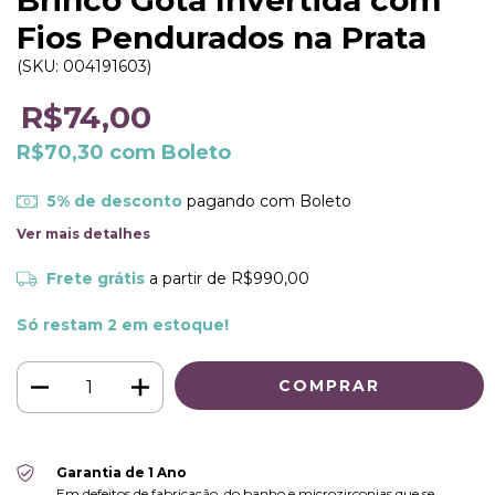
Brinco Gota Invertida com
Fios Pendurados na Prata
(SKU:
004191603
)
R$74,00
R$70,30
com
Boleto
5% de desconto
pagando com Boleto
Ver mais detalhes
Frete grátis
a partir de
R$990,00
Só restam
2
em estoque!
Garantia de 1 Ano
Em defeitos de fabricação, do banho e microzirconias que se