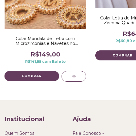
Colar Letra de M
Zirconia Quadr
R$6
Colar Mandala de Letra com
R$60,80
c
Microzirconias e Navetes no
Dourado
R$149,00
COMPRAR
R$141,55
com
Boleto
COMPRAR
Institucional
Ajuda
Quem Somos
Fale Conosco -