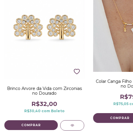
Colar Canga Filho
no Do
Brinco Arvore da Vida com Zirconias
no Dourado
R$7
R$32,00
R$75,05
c
R$30,40
com
Boleto