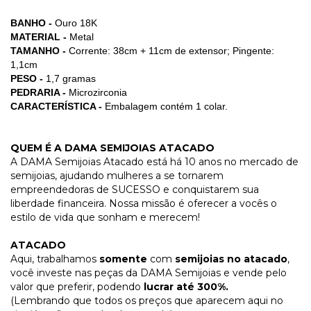
BANHO -
Ouro 18K
MATERIAL -
Metal
TAMANHO -
Corrente: 38cm + 11cm de extensor; Pingente:
1,1cm
PESO -
1,7 gramas
PEDRARIA -
Microzirconia
CARACTERÍSTICA -
Embalagem contém 1 colar.
QUEM É A DAMA SEMIJOIAS ATACADO
A DAMA Semijoias Atacado está há 10 anos no mercado de
semijoias, ajudando mulheres a se tornarem
empreendedoras de SUCESSO e conquistarem sua
liberdade financeira. Nossa missão é oferecer a vocês o
estilo de vida que sonham e merecem!
ATACADO
Aqui, trabalhamos
somente
com
semijoias no atacado
,
você investe nas peças da DAMA Semijoias e vende pelo
valor que preferir, podendo
lucrar até 300%.
(Lembrando que todos os preços que aparecem aqui no