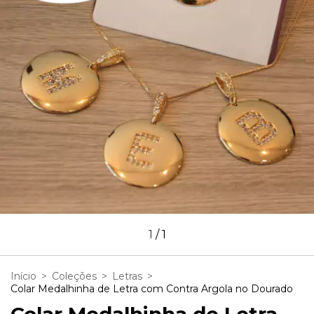
1
/
1
Início
>
Coleções
>
Letras
>
Colar Medalhinha de Letra com Contra Argola no Dourado