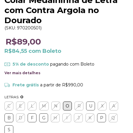
Colar Medalhinha de Letra
com Contra Argola no
Dourado
(SKU:
970200501
)
R$89,00
R$84,55
com
Boleto
5% de desconto
pagando com Boleto
Ver mais detalhes
Frete grátis
a partir de
R$990,00
LETRAS:
O
C
E
L
M
N
O
R
U
X
A
B
D
F
G
H
I
J
K
P
Q
S