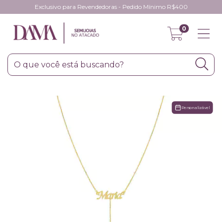
Exclusivo para Revendedoras - Pedido Mínimo R$400
0
Personalizável