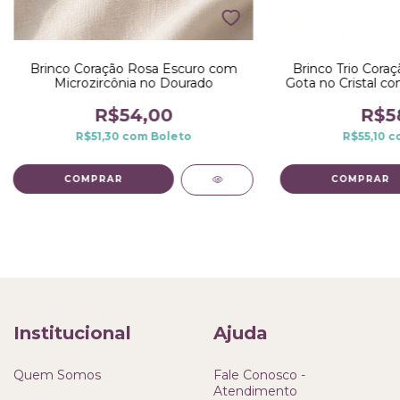
Brinco Coração Rosa Escuro com
Brinco Trio Coraç
Microzircônia no Dourado
Gota no Cristal co
Dou
R$54,00
R$5
R$51,30
com
Boleto
R$55,10
c
Institucional
Ajuda
Quem Somos
Fale Conosco -
Atendimento