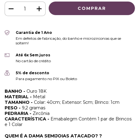
Garantia de 1 Ano
Em defeitos de fabricação, do banho e microzirconias que se
soltem!
Até 6x Sem juros
No cartão de crédito
5% de desconto
Para pagamento no PIX ou Boleto
BANHO -
Ouro 18K
MATERIAL -
Metal
TAMANHO -
Colar: 40cm; Extensor: 5cm; Brinco: 1cm
PESO -
9,2 gramas
PEDRARIA -
Zircônia
CARACTERÍSTICA -
Emabalegm Contém 1 par de Brincos
e 1 Colar
QUEM É A DAMA SEMIJOIAS ATACADO? ?