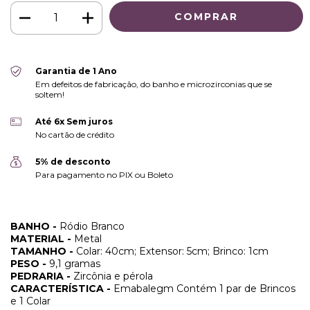
Garantia de 1 Ano
Em defeitos de fabricação, do banho e microzirconias que se
soltem!
Até 6x Sem juros
No cartão de crédito
5% de desconto
Para pagamento no PIX ou Boleto
BANHO -
Ródio Branco
MATERIAL -
Metal
TAMANHO -
Colar: 40cm; Extensor: 5cm; Brinco: 1cm
PESO -
9,1 gramas
PEDRARIA -
Zircônia e pérola
CARACTERÍSTICA -
Emabalegm Contém 1 par de Brincos
e 1 Colar