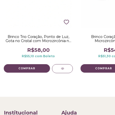
Brinco Coraçã
Brinco Trio Coração, Ponto de Luz,
Microzircôn
Gota no Cristal com Microzircônia no
Dourado
R$5
R$58,00
R$51,30
c
R$55,10
com
Boleto
Institucional
Ajuda