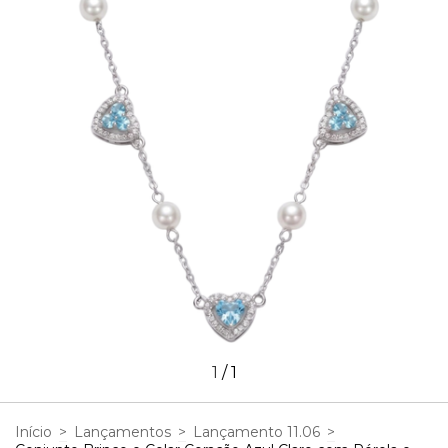
1
/
1
Início
>
Lançamentos
>
Lançamento 11.06
>