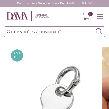
Exclusivo para Revendedoras - Pedido Mínimo R$400
0
20
%
OFF