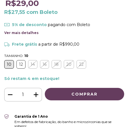
R$29,00
R$27,55
com
Boleto
5% de desconto
pagando com Boleto
Ver mais detalhes
Frete grátis
a partir de
R$990,00
TAMANHO:
10
10
12
14
16
18
20
22
Só restam
4
em estoque!
Garantia de 1 Ano
Em defeitos de fabricação, do banho e microzirconias que se
soltem!