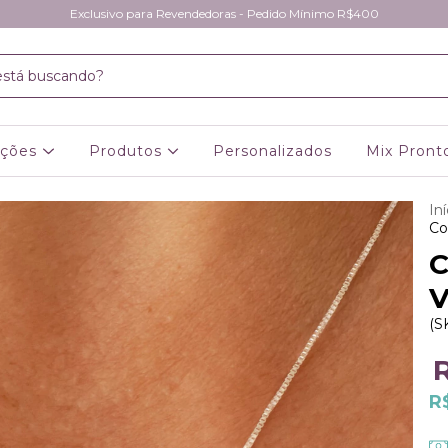
Exclusivo para Revendedoras - Pedido Mínimo R$400
eções
Produtos
Personalizados
Mix Pront
Iní
Co
C
V
(S
R