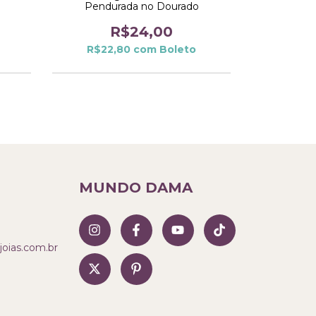
Pendurada no Dourado
Cristais C
R$24,00
R$22,80
com
Boleto
R$34
MUNDO DAMA
ias.com.br