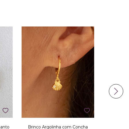
Santo
Brinco Argolinha com Concha
Brinco Argo