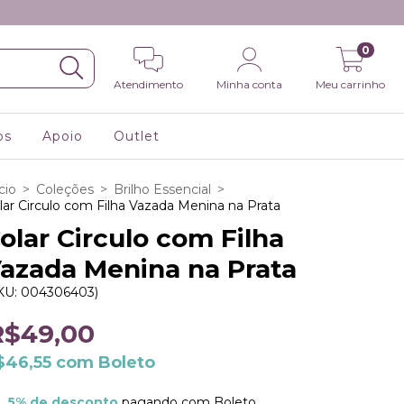
0
Atendimento
Minha conta
Meu carrinho
os
Apoio
Outlet
cio
>
Coleções
>
Brilho Essencial
>
lar Circulo com Filha Vazada Menina na Prata
olar Circulo com Filha
azada Menina na Prata
KU:
004306403
)
R$49,00
$46,55
com
Boleto
5% de desconto
pagando com Boleto