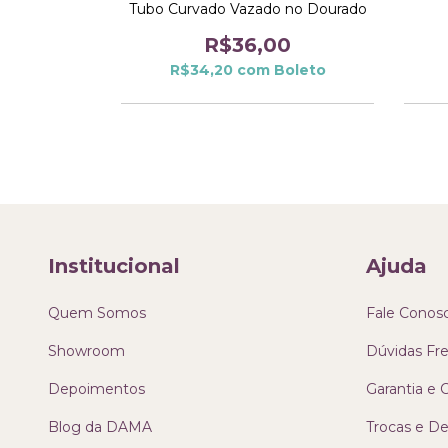
Dourado
Tubo Curvado Vazado no Dourado
0
R$36,00
oleto
R$34,20
com
Boleto
Institucional
Ajuda
Quem Somos
Fale Conos
Showroom
Dúvidas Fr
Depoimentos
Garantia e
Blog da DAMA
Trocas e D