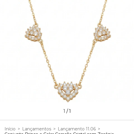
1
/
1
Início
>
Lançamentos
>
Lançamento 11.06
>