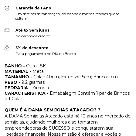
Garantia de 1 Ano
Em defeitos de fabricação, do banho e microzirconias que se
soltem!
Até 6x Sem juros
No cartão de crédito
5% de desconto
Para pagamento no PIX ou Boleto
BANHO -
Ouro 18K
MATERIAL -
Metal
TAMANHO -
Colar: 40cm; Extensor: 5cm; Brinco: 1cm
PESO -
9,2 gramas
PEDRARIA -
Zircônia
CARACTERÍSTICA -
Emabalegm Contém 1 par de Brincos
e 1 Colar
QUEM É A DAMA SEMIJOIAS ATACADO? ?
A DAMA Semijoias Atacado está há 10 anos no mercado de
semijoias, ajudando mulheres a se tornarem
empreendedoras de SUCESSO e conquistarem sua
liberdade financeira. Nossa missão é oferecer a vocês o