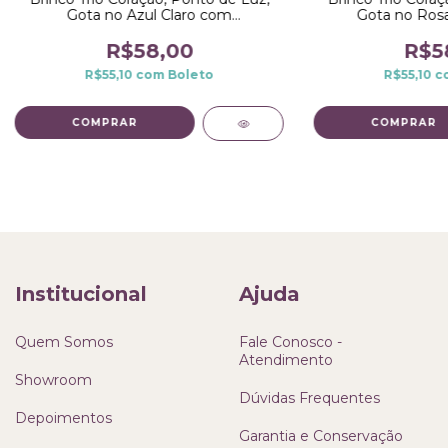
Gota no Azul Claro com
Gota no Ros
Microzircônia no Ródio
Microzircôn
R$58,00
R$5
R$55,10
com
Boleto
R$55,10
c
Institucional
Ajuda
Quem Somos
Fale Conosco -
Atendimento
Showroom
Dúvidas Frequentes
Depoimentos
Garantia e Conservação